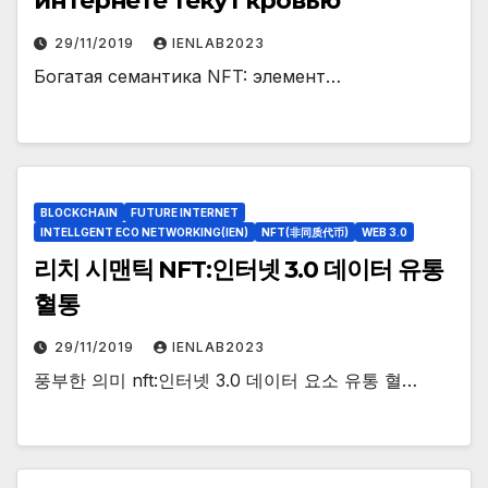
интернете текут кровью
29/11/2019
IENLAB2023
Богатая семантика NFT: элемент…
BLOCKCHAIN
FUTURE INTERNET
INTELLGENT ECO NETWORKING(IEN)
NFT(非同质代币)
WEB 3.0
리치 시맨틱 NFT:인터넷 3.0 데이터 유통
혈통
29/11/2019
IENLAB2023
풍부한 의미 nft:인터넷 3.0 데이터 요소 유통 혈…