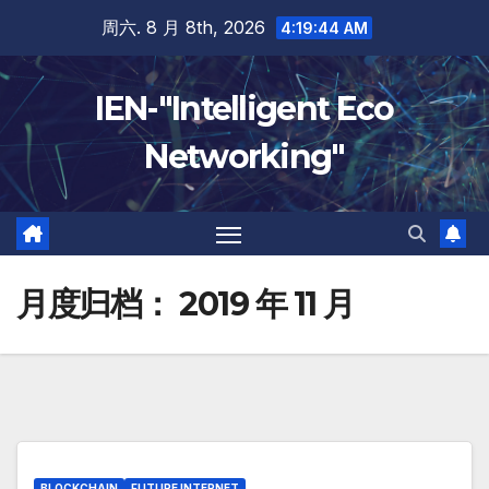
跳
周六. 8 月 8th, 2026
4:19:44 AM
至
内
IEN-"Intelligent Eco
容
Networking"
月度归档：
2019 年 11 月
BLOCKCHAIN
FUTURE INTERNET