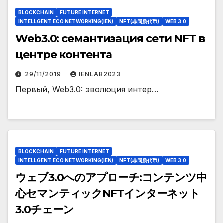
BLOCKCHAIN
FUTURE INTERNET
INTELLGENT ECO NETWORKING(IEN)
NFT(非同质代币)
WEB 3.0
Web3.0: семантизация сети NFT в
центре контента
29/11/2019
IENLAB2023
Первый, Web3.0: эволюция интер…
BLOCKCHAIN
FUTURE INTERNET
INTELLGENT ECO NETWORKING(IEN)
NFT(非同质代币)
WEB 3.0
ウェブ3.0へのアプローチ:コンテンツ中
心セマンティックNFTインターネット
3.0チェーン